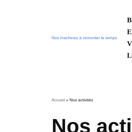
Aller
B
au
E
contenu
Nos machines à remonter le temps
V
L
Accueil
»
Nos activités
Nos acti